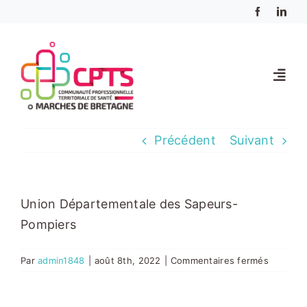
Passer
au
contenu
Toggl
Navig
Accueil
Précédent
Suivant
Votre CPTS
Union Départementale des Sapeurs-
Usagers
Pompiers
sur
Par
admin1848
|
août 8th, 2022
|
Commentaires fermés
Professionnels
UDSP