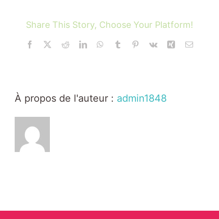
Nos missions
Share This Story, Choose Your Platform!
Boîte à outils
Facebook
X
Reddit
LinkedIn
WhatsApp
Tumblr
Pinterest
Vk
Xing
Email
Contact
À propos de l'auteur :
admin1848